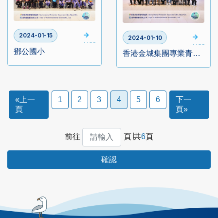
2024-01-15
2024-01-10
MORE
MORE
鄧公國小
香港金城集團專業青年會
«上一
1
2
3
4
5
6
下一
頁
頁»
前往
頁∣共
6
頁
確認