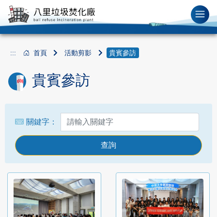
選單
跳到主要內容區塊
:::
首頁
活動剪影
貴賓參訪
貴賓參訪
關鍵字：
查詢